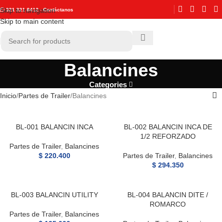
Skip to navigation
321 321 8412 - Contáctanos
Skip to main content
Balancines
Categories
Inicio
Partes de Trailer
Balancines
BL-001 BALANCIN INCA
BL-002 BALANCIN INCA DE
1/2 REFORZADO
Partes de Trailer
,
Balancines
$
220.400
Partes de Trailer
,
Balancines
$
294.350
BL-003 BALANCIN UTILITY
BL-004 BALANCIN DITE /
ROMARCO
Partes de Trailer
,
Balancines