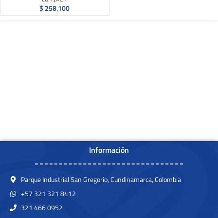
$
258.100
Información
Parque Industrial San Gregorio, Cundinamarca, Colombia
+57 321 321 8412
321 466 0952