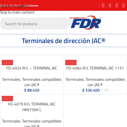
Skip to navigation
321 321 8412 - Contáctanos
Skip to main content
Terminales de dirección JAC®
FD-4024 R/L – TERMINAL JAC
FD-4064 R/L TERMINAL JAC 1131
Terminales
,
Terminales compatibles
Terminales
,
Terminales compatibles
con JAC®
con JAC®
$
88.450
$
336.400
10
FD-4079 R/L TERMINAL JAC
HK6756K L
Terminales
,
Terminales compatibles
con JAC®