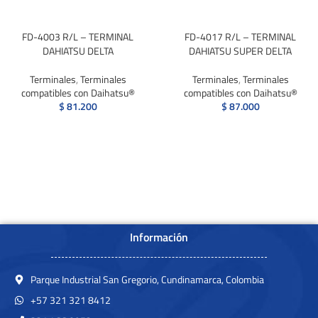
FD-4003 R/L – TERMINAL
FD-4017 R/L – TERMINAL
DAHIATSU DELTA
DAHIATSU SUPER DELTA
Terminales
,
Terminales
Terminales
,
Terminales
compatibles con Daihatsu®
compatibles con Daihatsu®
$
81.200
$
87.000
Información
Parque Industrial San Gregorio, Cundinamarca, Colombia
+57 321 321 8412