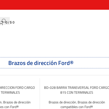
0
/
$
0
Brazos de dirección Ford®
DIRECCION FORD CARGO
BD-028 BARRA TRANSVERSAL FORD CARG
 TERMINALES
815 CON TERMINALES
ón
,
Brazos de dirección
Brazos de dirección
,
Brazos de dirección
les con Ford®
compatibles con Ford®