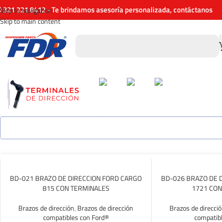
321 321 8412 - Te brindamos asesoría personalizada, contáctanos
Skip to navigation
Skip to main content
BD-021 BRAZO DE DIRECCION FORD CARGO
BD-026 BRAZO DE 
815 CON TERMINALES
1721 CON
Brazos de dirección
,
Brazos de dirección
Brazos de direcci
compatibles con Ford®
compatib