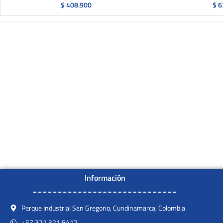
$
408.900
$
6
Información
Parque Industrial San Gregorio, Cundinamarca, Colombia
+57 321 321 8412