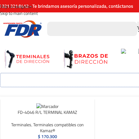
321 321 8412 - Te brindamos asesoría personalizada, contáctanos
Skip to navigation
Skip to main content
FD-4046 R/L TERMINAL KAMAZ
Terminales
,
Terminales compatibles con
Kamaz®
$
170.300