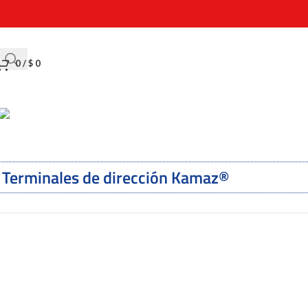
0
/
$
0
Terminales de dirección Kamaz®