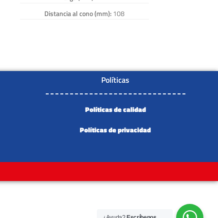
Distancia al cono (mm):
108
Diámetro cono menor (mm):
62
Diámetro cono mayor (mm):
73
Distancia (mm):
37.4
Rosca:
2- 1/4 x 12 UNF
Políticas
Numero de Referencia:
KP-004, KP 004,
KP004
Políticas de calidad
Políticas de privacidad
¿Ayuda?
Escríbenos