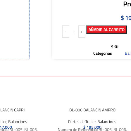
Pr
$
19
AÑADIR AL CARRITO
SKU
Categorías
Bal
LANCIN CAPRI
BL-006 BALANCIN AMPRO
iler
,
Balancines
Partes de Trailer
,
Balancines
47.000
$
195.000
ncia:
BL-005, BL 005,
Numero de Referencia:
BL-006, BL 006,