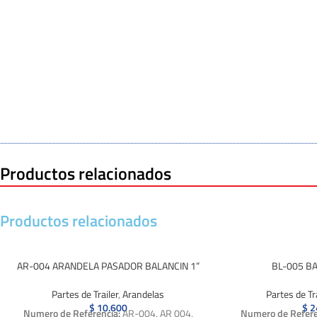
Productos relacionados
Productos relacionados
AR-004 ARANDELA PASADOR BALANCIN 1”
BL-005 BA
Partes de Trailer
,
Arandelas
Partes de Tra
$
10.600
$
2
Numero de Referencia:
AR-004, AR 004,
Numero de Refere