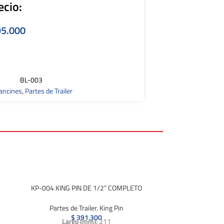
ecio:
5.000
BL-003
ancines
,
Partes de Trailer
KP-004 KING PIN DE 1/2” COMPLETO
Partes de Trailer
,
King Pin
$
391.300
Largo (mm):
211