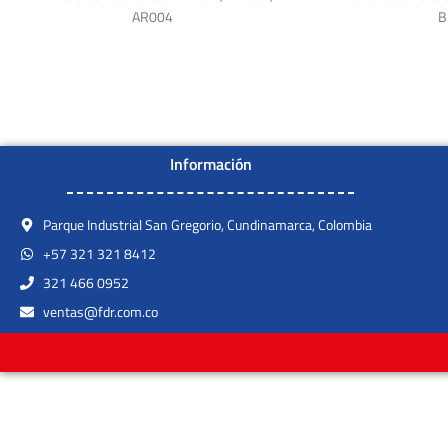
AR004
B
Información
Parque Industrial San Gregorio, Cundinamarca, Colombia
+57 321 321 8412
321 466 0952
ventas@fdr.com.co