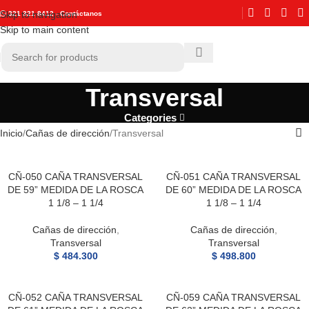
Skip to navigation
321 321 8412 - Contáctanos
Skip to main content
Transversal
Categories
Inicio
Cañas de dirección
Transversal
CÑ-050 CAÑA TRANSVERSAL
CÑ-051 CAÑA TRANSVERSAL
DE 59” MEDIDA DE LA ROSCA
DE 60” MEDIDA DE LA ROSCA
1 1/8 – 1 1/4
1 1/8 – 1 1/4
Cañas de dirección
,
Cañas de dirección
,
Transversal
Transversal
$
484.300
$
498.800
CÑ-052 CAÑA TRANSVERSAL
CÑ-059 CAÑA TRANSVERSAL