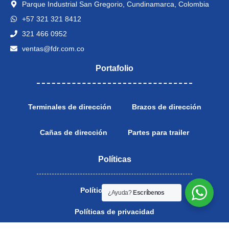
Parque Industrial San Gregorio, Cundinamarca, Colombia
+57 321 321 8412
321 466 0952
ventas@fdr.com.co
Portafolio
Terminales de dirección
Brazos de dirección
Cañas de dirección
Partes para trailer
Políticas
Políticas de calidad
¿Ayuda?
Escríbenos
Políticas de privacidad