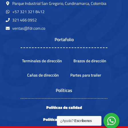
Parque Industrial San Gregorio, Cundinamarca, Colombia
+57 321 321 8412
321 466 0952
ventas@fdr.com.co
Portafolio
Terminales de dirección
Brazos de dirección
Cañas de dirección
Partes para trailer
Políticas
Políticas de calidad
Políticas de privacidad
¿Ayuda?
Escríbenos