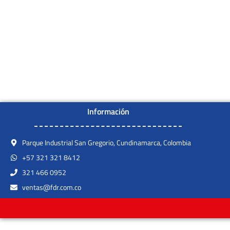
Información
Parque Industrial San Gregorio, Cundinamarca, Colombia
+57 321 321 8412
321 466 0952
ventas@fdr.com.co