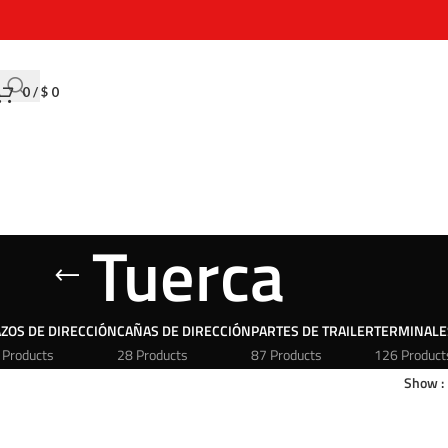
0
/
$
0
Tuerca
ZOS DE DIRECCIÓN
CAÑAS DE DIRECCIÓN
PARTES DE TRAILER
TERMINALE
 Products
28 Products
87 Products
126 Product
Show