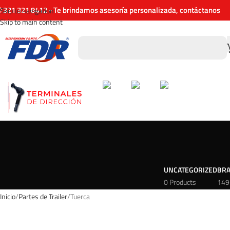
321 321 8412 - Te brindamos asesoría personalizada, contáctanos
Skip to navigation
Skip to main content
UNCATEGORIZED
BRA
0 Products
149
Inicio
Partes de Trailer
Tuerca