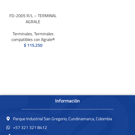
FD-2005 R/L – TERMINAL
AGRALE
Terminales
,
Terminales
compatibles con Agrale®
$
115.250
Información
Parque Industrial San Gregorio, Cundinamarca, Colombia
+57 321 321 8412