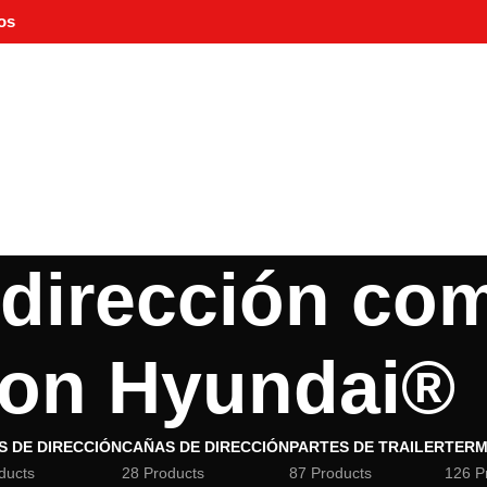
os
dirección com
on Hyundai®
 DE DIRECCIÓN
CAÑAS DE DIRECCIÓN
PARTES DE TRAILER
TERM
ducts
28 Products
87 Products
126 P