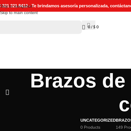
321 321 8412 - Te brindamos asesoría personalizada, contáctan
Skip to navigation
Skip to main content
0
/
$
0
Brazos de 
c
UNCATEGORIZED
BRAZOS
0 Products
149 Pro