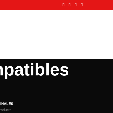
patibles
INALES
roducts