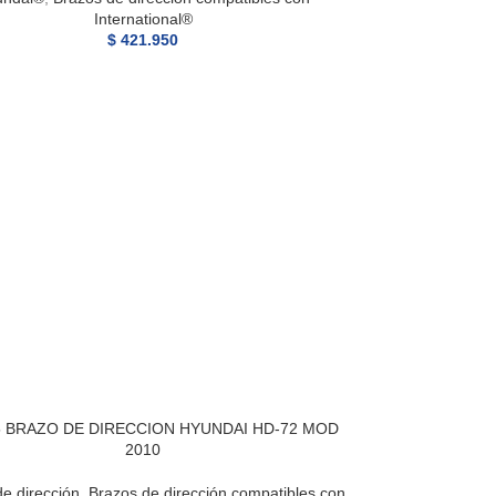
International®
$
421.950
5 BRAZO DE DIRECCION HYUNDAI HD-72 MOD
2010
e dirección
,
Brazos de dirección compatibles con