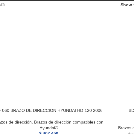
ai®
Show
-060 BRAZO DE DIRECCION HYUNDAI HD-120 2006
BD
azos de dirección
,
Brazos de dirección compatibles con
Hyundai®
Brazos d
$
407.450
Hy