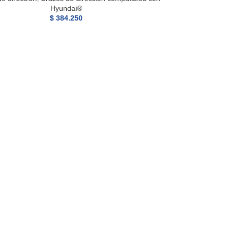
Hyundai®
$
384.250