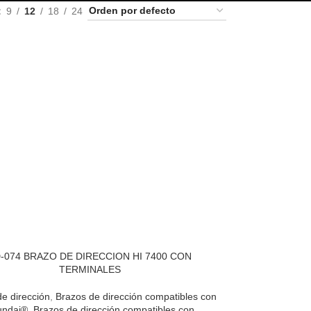
9
12
18
24
-074 BRAZO DE DIRECCION HI 7400 CON
TERMINALES
e dirección
,
Brazos de dirección compatibles con
undai®
,
Brazos de dirección compatibles con