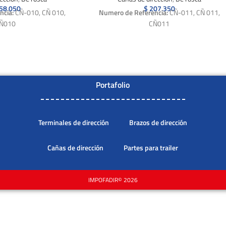
58.050
$
207.350
ncia:
CÑ-010, CÑ 010,
Numero de Referencia:
CÑ-011, CÑ 011,
Ñ010
CÑ011
Portafolio
Terminales de dirección
Brazos de dirección
Cañas de dirección
Partes para trailer
IMPOFADIR© 2026