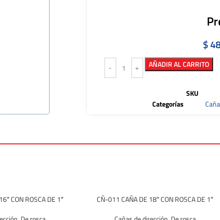
Pr
$
48
AÑADIR AL CARRITO
SKU
Categorías
Caña
16″ CON ROSCA DE 1″
CÑ-011 CAÑA DE 18″ CON ROSCA DE 1″
ección
,
De rosca
Cañas de dirección
,
De rosca