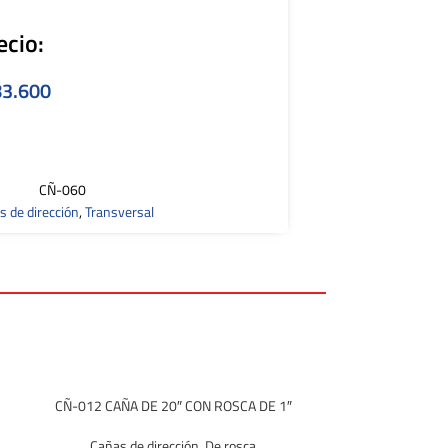
ecio:
3.600
CÑ-060
s de dirección
,
Transversal
CÑ-012 CAÑA DE 20″ CON ROSCA DE 1″
Cañas de dirección
,
De rosca