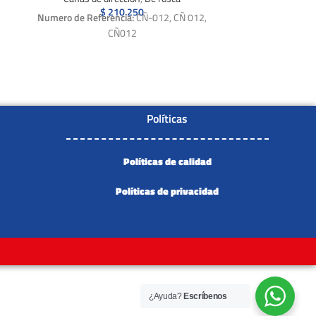
$
210.250
Numero de Referencia:
CÑ-012, CÑ 012,
CÑ012
Políticas
Políticas de calidad
Políticas de privacidad
¿Ayuda?
Escríbenos