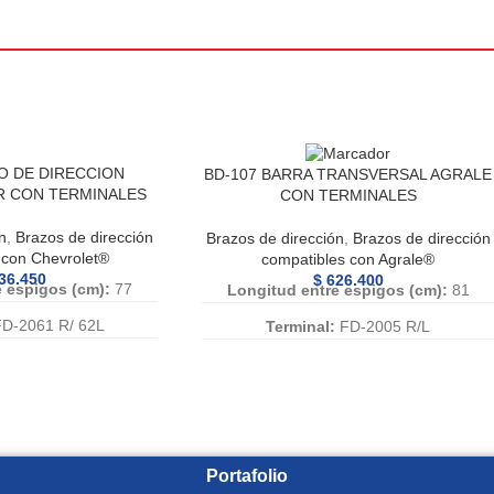
O DE DIRECCION
BD-107 BARRA TRANSVERSAL AGRALE
R CON TERMINALES
CON TERMINALES
n
,
Brazos de dirección
Brazos de dirección
,
Brazos de dirección
 con Chevrolet®
compatibles con Agrale®
36.450
$
626.400
e espigos (cm):
77
Longitud entre espigos (cm):
81
D-2061 R/ 62L
Terminal:
FD-2005 R/L
era:
AB-002
Abrazadera:
AB-003
:
15-083
Caña:
15-123
rencia:
BD-070, BD
Numero de Referencia:
BD-107, BD
, BD070
107, BD107
Portafolio