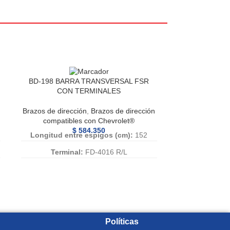
BD-198 BARRA TRANSVERSAL FSR
CON TERMINALES
Brazos de dirección
,
Brazos de dirección
compatibles con Chevrolet®
$
584.350
Longitud entre espigos (cm):
152
Terminal:
FD-4016 R/L
Abrazadera:
AB-001
Caña:
15-231
Numero de Referencia:
BD-198, BD
198, BD198
Políticas