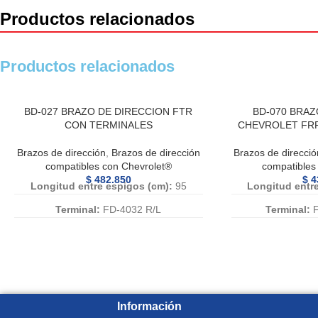
Productos relacionados
Productos relacionados
BD-027 BRAZO DE DIRECCION FTR
BD-070 BRAZ
CON TERMINALES
CHEVROLET FR
Brazos de dirección
,
Brazos de dirección
Brazos de direcció
compatibles con Chevrolet®
compatibles
$
482.850
$
4
Longitud entre espigos (cm):
95
Longitud entr
Terminal:
FD-4032 R/L
Terminal:
F
Abrazadera:
AB-003
Abrazad
Caña:
15-017
Caña
Numero de Referencia:
BD-027, BD
Numero de Refe
027, BD027
070
Información