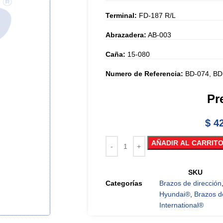
Terminal:
FD-187 R/L
Abrazadera:
AB-003
Caña:
15-080
Numero de Referencia:
BD-074, BD
Pr
$
42
AÑADIR AL CARRIT
SKU
Categorías
Brazos de dirección
Hyundai®
,
Brazos d
International®