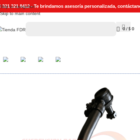
321 321 8412 - Te brindamos asesoría personalizada, contáctan
Skip to navigation
Skip to main content
0
/
$
0