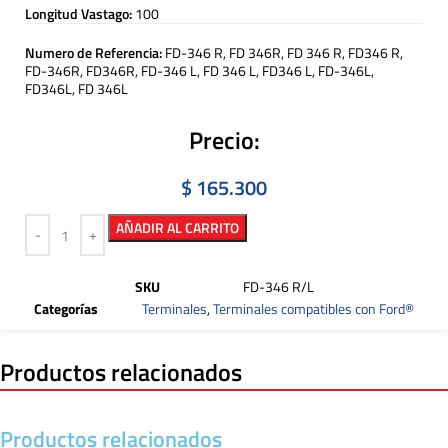
Longitud Vastago:
100
Numero de Referencia:
FD-346 R, FD 346R, FD 346 R, FD346 R,
FD-346R, FD346R, FD-346 L, FD 346 L, FD346 L, FD-346L,
FD346L, FD 346L
Precio:
$
165.300
AÑADIR AL CARRITO
SKU
FD-346 R/L
Categorías
Terminales
,
Terminales compatibles con Ford®
Productos relacionados
Productos relacionados