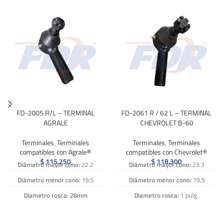
FD-2005 R/L – TERMINAL
FD-2061 R / 62 L – TERMINAL
AGRALE
CHEVROLET B-60
Terminales
,
Terminales
Terminales
,
Terminales
compatibles con Agrale®
compatibles con Chevrolet®
$
115.250
$
118.300
Diámetro mayor cono:
22.2
Diámetro mayor cono:
23.3
Diámetro menor cono:
19.5
Diámetro menor cono:
19.9
Diametro rosca: 28mm
Diametro rosca:
1 pulg.
Paso:
1.5
Paso:
16 h x pulg