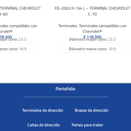
– TERMINAL CHEVROLET
FD-2063 R / 64 L – TERMINAL CHEVROLET
B-60
C-70
nales compatibles con
Terminales
,
Terminales compatibles con
vrolet®
Chevrolet®
18.300
$
118.300
ayor cono:
23.3
Diámetro mayor cono:
23.3
enor cono:
19.9
Diámetro menor cono:
19.9
 rosca:
1 pulg.
Diametro rosca:
1 pulg.
6 h x pulg
Paso:
16 h x pulg
 Vastago:
80
Longitud Vastago:
80
encia:
FD-2061 R, FD
Numero de Referencia:
FD-2063 R, FD
Portafolio
, FD2061 R, FD-2061R,
2063R, FD 2063 R, FD2063 R, FD-2063R,
, FD 2062 L, FD2062 L,
FD2063R, FD-2064 L, FD 2064 L, FD2064 L,
2062L, FD 2062L
FD-2064L, FD2064L, FD 2064L
Terminales de dirección
Brazos de dirección
Cañas de dirección
Partes para trailer