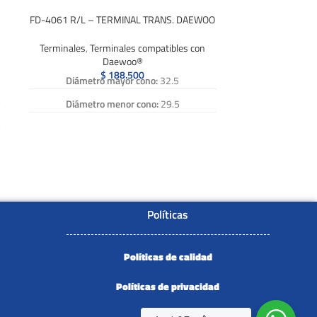
FD-4061 R/L – TERMINAL TRANS. DAEWOO
Terminales
,
Terminales compatibles con
Daewoo®
$
188.500
Diámetro mayor cono:
32.5
Diámetro menor cono:
29.5
Diametro rosca:
1-1/4 pulg.
Paso:
12 h x pulg.
Longitud Vastago:
100
Numero de Referencia:
FD-4061 R, FD
4061R, FD 4061 R, FD4061 R, FD-4061R,
Políticas
FD4061R, FD-4061 L, FD 4061 L, FD4061 L,
FD-4061L, FD4061L, FD 4061L
Políticas de calidad
Políticas de privacidad