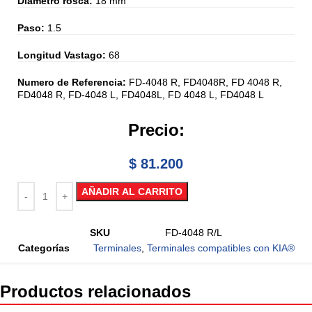
Diametro rosca:
18 mm
Paso:
1.5
Longitud Vastago:
68
Numero de Referencia:
FD-4048 R, FD4048R, FD 4048 R,
FD4048 R, FD-4048 L, FD4048L, FD 4048 L, FD4048 L
Precio:
$
81.200
AÑADIR AL CARRITO
SKU
FD-4048 R/L
Categorías
Terminales
,
Terminales compatibles con KIA®
Productos relacionados