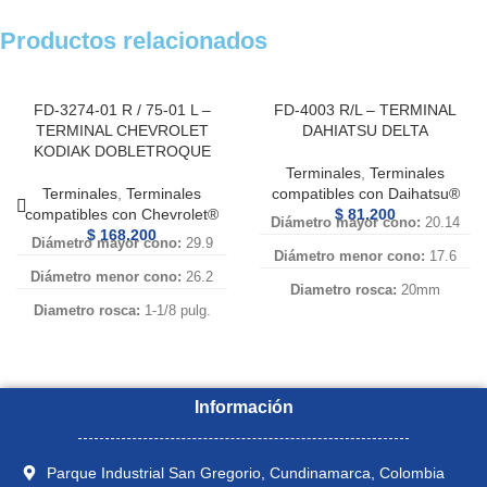
Productos relacionados
FD-3274-01 R / 75-01 L –
FD-4003 R/L – TERMINAL
TERMINAL CHEVROLET
DAHIATSU DELTA
KODIAK DOBLETROQUE
Terminales
,
Terminales
Terminales
,
Terminales
compatibles con Daihatsu®
compatibles con Chevrolet®
$
81.200
Diámetro mayor cono:
20.14
$
168.200
Diámetro mayor cono:
29.9
Diámetro menor cono:
17.6
Diámetro menor cono:
26.2
Diametro rosca:
20mm
Diametro rosca:
1-1/8 pulg.
Paso:
1.5
Paso:
12 h x pulg.
Longitud Vastago:
65
Longitud Vastago:
115
Numero de Referencia:
FD-4003
Información
Numero de Referencia:
FD-
R, FD 4003R, FD 4003 R,
3274-01 R, FD 3274-01R, FD
FD4003 R, FD-4003R, FD4003R,
3274-01 R, FD3274-01 R, FD-
FD-4003 L, FD 4003 L, FD4003
Parque Industrial San Gregorio, Cundinamarca, Colombia
3274-01R, FD3274-01R, FD-
L, FD-4003L, FD4003L, FD