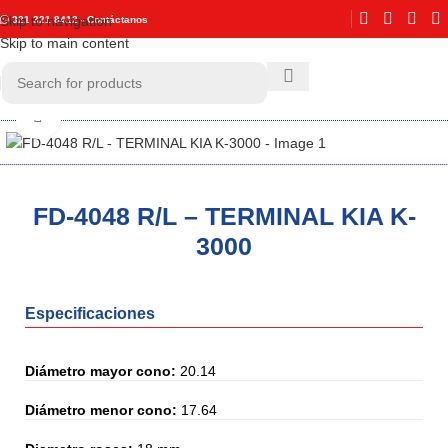
Skip to navigation
321 321 8412 - Contáctanos
Skip to main content
Click to enlarge
FD-4048 R/L – TERMINAL KIA K-
3000
Especificaciones
Diámetro mayor cono:
20.14
Diámetro menor cono:
17.64