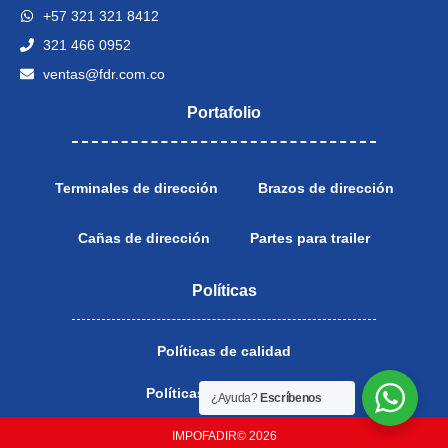
3275-01 L, FD 3275-01 L,
4003L
+57 321 321 8412
FD3275-01 L, FD-3275-01L,
321 466 0952
FD3275-01L, FD 3275-01L
ventas@fdr.com.co
Portafolio
Terminales de dirección
Brazos de dirección
Cañas de dirección
Partes para trailer
Políticas
Políticas de calidad
Políticas de privacidad
¿Ayuda?
Escríbenos
IMPOFADIR© 2026