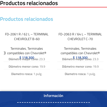
Productos relacionados
Productos relacionados
FD-2061 R / 62 L – TERMINAL
FD-2063 R / 64 L – TERMINAL
CHEVROLET B-60
CHEVROLET C-70
Terminales
,
Terminales
Terminales
,
Terminales
compatibles con Chevrolet®
compatibles con Chevrolet®
$
118.300
$
118.300
Diámetro mayor cono:
23.3
Diámetro mayor cono:
23.3
Diámetro menor cono:
19.9
Diámetro menor cono:
19.9
Diametro rosca:
1 pulg.
Diametro rosca:
1 pulg.
Paso:
16 h x pulg
Paso:
16 h x pulg
Longitud Vastago:
80
Longitud Vastago:
80
Información
Numero de Referencia:
FD-2061
Numero de Referencia:
FD-2063
R, FD 2061R, FD 2061 R, FD2061 R,
R, FD 2063R, FD 2063 R, FD2063 R,
FD-2061R, FD2061R, FD-2062 L,
FD-2063R, FD2063R, FD-2064 L,