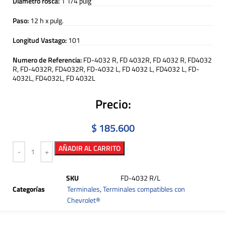
Diametro rosca:
1 1/4 pulg
Paso:
12 h x pulg.
Longitud Vastago:
101
Numero de Referencia:
FD-4032 R, FD 4032R, FD 4032 R, FD4032
R, FD-4032R, FD4032R, FD-4032 L, FD 4032 L, FD4032 L, FD-
4032L, FD4032L, FD 4032L
Precio:
$
185.600
AÑADIR AL CARRITO
SKU
FD-4032 R/L
Categorías
Terminales
,
Terminales compatibles con
Chevrolet®