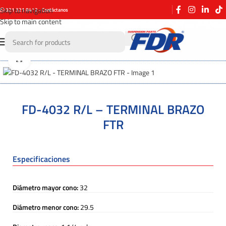
Skip to navigation
321 321 8412 - Contáctanos
Skip to main content
Click to enlarge
FD-4032 R/L – TERMINAL BRAZO
FTR
Especificaciones
Diámetro mayor cono:
32
Diámetro menor cono:
29.5