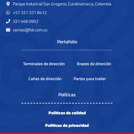
Parque Industrial San Gregorio, Cundinamarca, Colombia
FD 2062 L, FD2062 L, FD-2062L,
FD 2064 L, FD2064 L, FD-2064L,
FD2062L, FD 2062L
FD2064L, FD 2064L
+57 321 321 8412
321 466 0952
ventas@fdr.com.co
Portafolio
Terminales de dirección
Brazos de dirección
Cañas de dirección
Partes para trailer
Políticas
Políticas de calidad
Políticas de privacidad