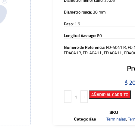
Diámetro menor cono:
27.06
Diametro rosca:
30 mm
Paso:
1.5
Longitud Vastago:
80
Numero de Referencia:
FD-4041 R, FD 
FD4041R, FD-4041 L, FD 4041 L, FD40
Pr
$
20
AÑADIR AL CARRITO
SKU
Terminales
,
Ter
Categorías