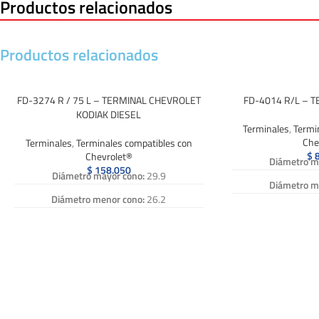
Productos relacionados
Productos relacionados
FD-3274 R / 75 L – TERMINAL CHEVROLET
FD-4014 R/L – 
KODIAK DIESEL
Terminales
,
Termi
Che
Terminales
,
Terminales compatibles con
$
8
Chevrolet®
Diámetro m
$
158.050
Diámetro mayor cono:
29.9
Diámetro m
Diámetro menor cono:
26.2
Diametro 
Diametro rosca:
1-1/8 pulg.
Pa
Paso:
12 h x pulg.
Longitud
Longitud Vastago:
105
Numero de Refe
FD 4014R, FD 4
Numero de Referencia:
FD-3274 R, FD
FD-4014R, FD40
3274R, FD 3274 R, FD3274 R, FD-3274R,
FD 4014 L, FD40