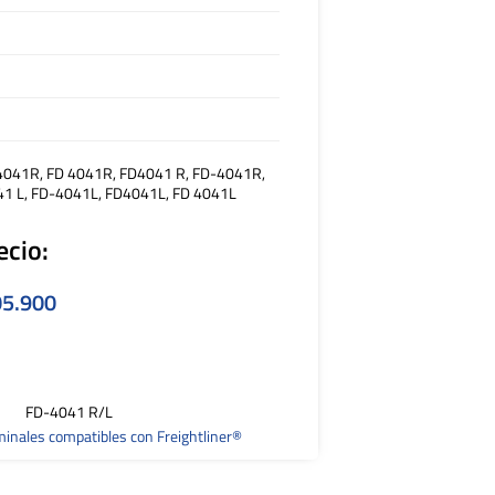
4041R, FD 4041R, FD4041 R, FD-4041R,
41 L, FD-4041L, FD4041L, FD 4041L
ecio:
5.900
FD-4041 R/L
minales compatibles con Freightliner®