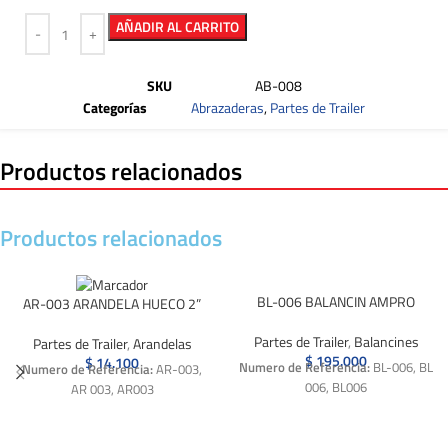
AÑADIR AL CARRITO
SKU
AB-008
Categorías
Abrazaderas
,
Partes de Trailer
Productos relacionados
Productos relacionados
BL-006 BALANCIN AMPRO
AR-003 ARANDELA HUECO 2”
Partes de Trailer
,
Balancines
Partes de Trailer
,
Arandelas
$
195.000
$
14.100
Numero de Referencia:
BL-006, BL
Numero de Referencia:
AR-003,
006, BL006
AR 003, AR003