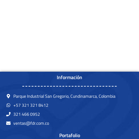
Información
Parque Industrial San Gregorio, Cundinamarca, Colombia
+57 321 321 8412
321 466 0952
ventas@fdr.com.co
Portafolio