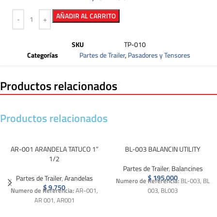
AÑADIR AL CARRITO
SKU
TP-010
Categorías
Partes de Trailer
,
Pasadores y Tensores
Productos relacionados
Productos relacionados
AR-001 ARANDELA TATUCO 1”
BL-003 BALANCIN UTILITY
1/2
Partes de Trailer
,
Balancines
$
195.000
Partes de Trailer
,
Arandelas
Numero de Referencia:
BL-003, BL
$
9.750
Numero de Referencia:
AR-001,
003, BL003
AR 001, AR001