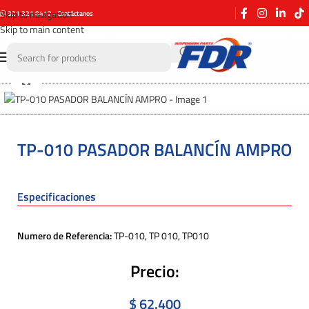
Skip to navigation
321 321 8412 - Contáctanos
Skip to main content
Click to enlarge
TP-010 PASADOR BALANCÍN AMPRO
Especificaciones
Numero de Referencia:
TP-010, TP 010, TP010
Precio:
$
62.400