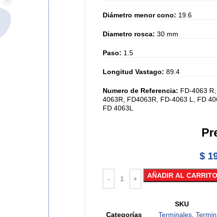
Diámetro menor cono:
19.6
Diametro rosca:
30 mm
Paso:
1.5
Longitud Vastago:
89.4
Numero de Referencia:
FD-4063 R,
4063R, FD4063R, FD-4063 L, FD 40
FD 4063L
Pr
$
19
AÑADIR AL CARRIT
SKU
Categorías
Terminales
,
Termin