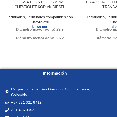
FD-3274 R / 75 L – TERMINAL
FD-4001 R/L – 
CHEVROLET KODIAK DIESEL
TRANSV
Terminales
,
Terminales compatibles con
Terminales
,
Termi
Chevrolet®
Che
$
158.050
$
8
Diámetro mayor cono:
29.9
Diámetro m
Diámetro menor cono:
26.2
Diámetro m
Diametro rosca:
1-1/8 pulg.
Diametro 
Paso:
12 h x pulg.
Pa
Longitud Vastago:
105
Longitud
Numero de Referencia:
FD-3274 R, FD
Numero de Refer
Información
3274R, FD 3274 R, FD3274 R, FD-
4001R, FD 4001
3274R, FD3274R, FD-3275 L, FD 3275
4001R, FD4001R,
Parque Industrial San Gregorio, Cundinamarca,
L, FD3275 L, FD-3275L, FD3275L, FD
L, FD4001 L, FD
Colombia
3275L
4
+57 321 321 8412
321 466 0952