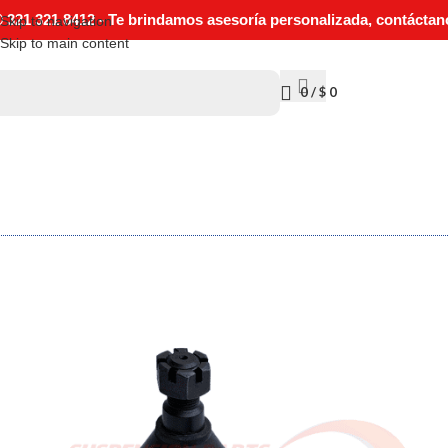
321 321 8412 - Te brindamos asesoría personalizada, contáctan
Skip to navigation
Skip to main content
0
/
$
0