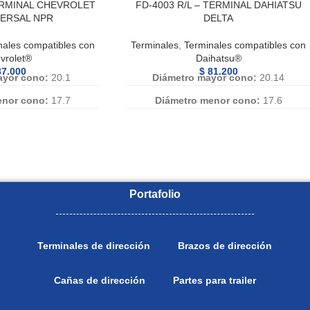
TERMINAL CHEVROLET
FD-4003 R/L – TERMINAL DAHIATSU
ERSAL NPR
DELTA
nales compatibles con
Terminales
,
Terminales compatibles con
vrolet®
Daihatsu®
7.000
$
81.200
ayor cono:
20.1
Diámetro mayor cono:
20.14
enor cono:
17.7
Diámetro menor cono:
17.6
rosca:
20 mm
Diametro rosca:
20mm
so:
1.5
Paso:
1.5
 Vastago:
65
Longitud Vastago:
65
encia:
FD-4001 R, FD
Numero de Referencia:
FD-4003 R, FD
Portafolio
 R, FD4001 R, FD-
4003R, FD 4003 R, FD4003 R, FD-
 FD-4001 L, FD 4001
4003R, FD4003R, FD-4003 L, FD 4003
-4001L, FD4001L, FD
L, FD4003 L, FD-4003L, FD4003L, FD
Terminales de dirección
Brazos de dirección
001L
4003L
Cañas de dirección
Partes para trailer