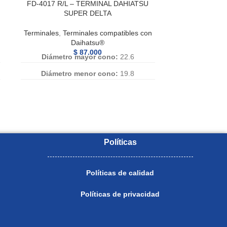
FD-4017 R/L – TERMINAL DAHIATSU
SUPER DELTA
Terminales
,
Terminales compatibles con
Daihatsu®
$
87.000
Diámetro mayor cono:
22.6
Diámetro menor cono:
19.8
Diametro rosca:
20mm
Paso:
1.5
Longitud Vastago:
65
Numero de Referencia:
FD-4017 R, FD
Políticas
4017R, FD 4017 R, FD4017 R, FD-
4017R, FD4017R, FD-4017 L, FD 4017
Políticas de calidad
L, FD4017 L, FD-4017L, FD4017L, FD
4017L
Políticas de privacidad