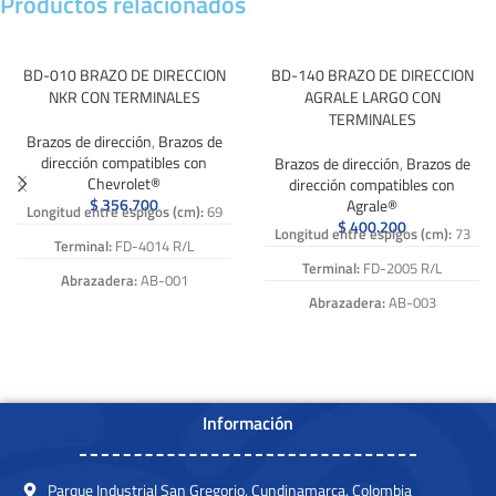
Productos relacionados
BD-010 BRAZO DE DIRECCION
BD-140 BRAZO DE DIRECCION
NKR CON TERMINALES
AGRALE LARGO CON
TERMINALES
Brazos de dirección
,
Brazos de
dirección compatibles con
Brazos de dirección
,
Brazos de
Chevrolet®
dirección compatibles con
$
356.700
Agrale®
Longitud entre espigos (cm):
69
$
400.200
Longitud entre espigos (cm):
73
Terminal:
FD-4014 R/L
Terminal:
FD-2005 R/L
Abrazadera:
AB-001
Abrazadera:
AB-003
Caña:
15-026
Caña:
15-170
Numero de Referencia:
BD-010,
BD 010, BD010
Numero de Referencia:
BD-140,
BD 140, BD140
Información
Parque Industrial San Gregorio, Cundinamarca, Colombia