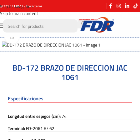
Skip to navigation
321 321 8412 - Contáctanos
Skip to main content
Click to enlarge
BD-172 BRAZO DE DIRECCION JAC
1061
Especificaciones
Longitud entre espigos (cm):
74
Terminal:
FD-2061 R/ 62L