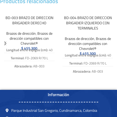
Productos relacionados
BD-003 BRAZO DE DIRECCION
BD-004 BRAZO DE DIRECCION
BRIGADIER DERECHO
BRIGADIER IZQUIERDO CON
TERMINALES
Brazos de dirección
,
Brazos de
dirección compatibles con
Brazos de dirección
,
Brazos de
Chevrolet®
dirección compatibles con
$
455.300
Chevrolet®
Longitud entre espigos (cm):
40
$
455.300
Longitud entre espigos (cm):
40
Terminal:
FD-2069 R/70 L
Terminal:
FD-2069 R/70 L
Abrazadera:
AB-003
Abrazadera:
AB-003
Caña:
15-012
Caña:
15-012
Numero de Referencia:
BD-003,
BD 003, BD003
Numero de Referencia:
BD-004,
BD 004, BD004
Información
Parque Industrial San Gregorio, Cundinamarca, Colombia