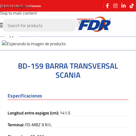
Skip to navigation
321 321 8412 - Contáctanos
Skip to main content
Click to enlarge
BD-159 BARRA TRANSVERSAL
SCANIA
Especificaciones
Longitud entre espigos (cm):
141.5
Terminal:
FD-MBZ 9 R/L