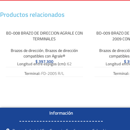
Productos relacionados
BD-008 BRAZO DE DIRECCION AGRALE CON
BD-009 BRAZO DE 
TERMINALES
2009 CON
Brazos de dirección
,
Brazos de dirección
Brazos de direcci
compatibles con Agrale®
compatibles
$
397.300
$
3
Longitud entre espigos (cm):
62
Longitud entr
Terminal:
FD-2005 R/L
Terminal:
Abrazadera:
AB-003
Abrazad
Caña:
15-011
Caña
Numero de Referencia:
BD-008, BD 008,
Numero de Refere
BD008
B
Información