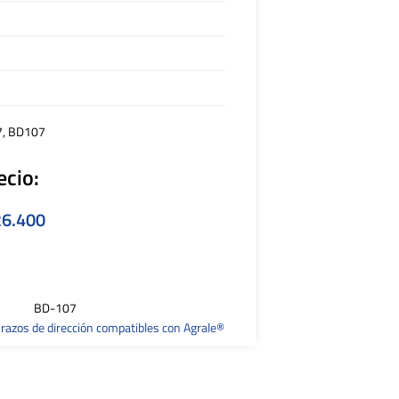
7, BD107
ecio:
6.400
BD-107
razos de dirección compatibles con Agrale®