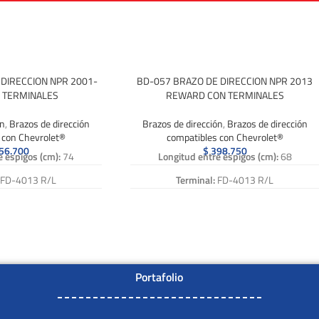
DIRECCION NPR 2001-
BD-057 BRAZO DE DIRECCION NPR 2013
 TERMINALES
REWARD CON TERMINALES
ón
,
Brazos de dirección
Brazos de dirección
,
Brazos de dirección
 con Chevrolet®
compatibles con Chevrolet®
56.700
$
398.750
e espigos (cm):
74
Longitud entre espigos (cm):
68
FD-4013 R/L
Terminal:
FD-4013 R/L
era:
AB-001
Abrazadera:
AB-001
:
15-028
Caña:
15-059
ncia:
BD-009, BD 009,
Numero de Referencia:
BD-057, BD 057,
D009
BD057
Portafolio