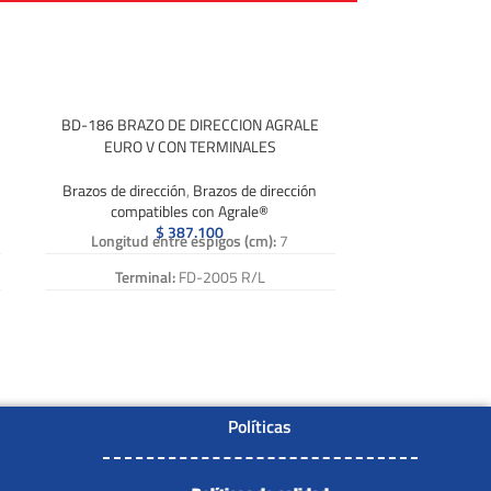
BD-186 BRAZO DE DIRECCION AGRALE
EURO V CON TERMINALES
Brazos de dirección
,
Brazos de dirección
compatibles con Agrale®
$
387.100
Longitud entre espigos (cm):
7
Terminal:
FD-2005 R/L
Abrazadera:
AB-003
Caña:
15-220
Numero de Referencia:
BD-186, BD 186,
BD186
Políticas