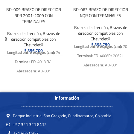
BD-009 BRAZO DE DIRECCION
BD-063 BRAZO DE DIRECCION
NPR 2001-2009 CON
NQR CON TERMINALES
TERMINALES
Brazos de dirección
,
Brazos de
dirección compatibles con
Brazos de dirección
,
Brazos de
Chevrolet®
dirección compatibles con
$
398.750
Chevrolet®
Longitud entre espigos (cm):
70
$
356.700
Longitud entre espigos (cm):
74
Terminal:
FD-4006R/ 2062 L
Terminal:
FD-4013 R/L
Abrazadera:
AB-001
Abrazadera:
AB-001
Caña:
15-069
Caña:
15-028
Numero de Referencia:
BD-063,
Numero de Referencia:
BD-009,
BD 063, BD063
BD 009, BD009
Información
Parque Industrial San Gregorio, Cundinamarca, Colombia
+57 321 321 8412
321 466 0952