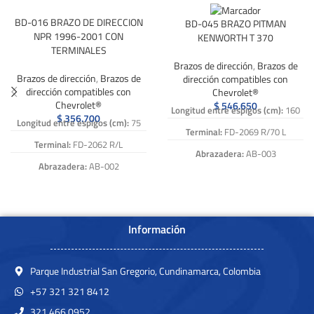
BD-016 BRAZO DE DIRECCION
BD-045 BRAZO PITMAN
NPR 1996-2001 CON
KENWORTH T 370
TERMINALES
Brazos de dirección
,
Brazos de
Brazos de dirección
,
Brazos de
dirección compatibles con
dirección compatibles con
Chevrolet®
Chevrolet®
$
546.650
Longitud entre espigos (cm):
160
$
356.700
Longitud entre espigos (cm):
75
Terminal:
FD-2069 R/70 L
Terminal:
FD-2062 R/L
Abrazadera:
AB-003
Abrazadera:
AB-002
Caña:
15-078
Caña:
15-037
Numero de Referencia:
BD-045,
Numero de Referencia:
BD-016,
BD 045, BD045
BD 016, BD016
Información
Parque Industrial San Gregorio, Cundinamarca, Colombia
+57 321 321 8412
321 466 0952